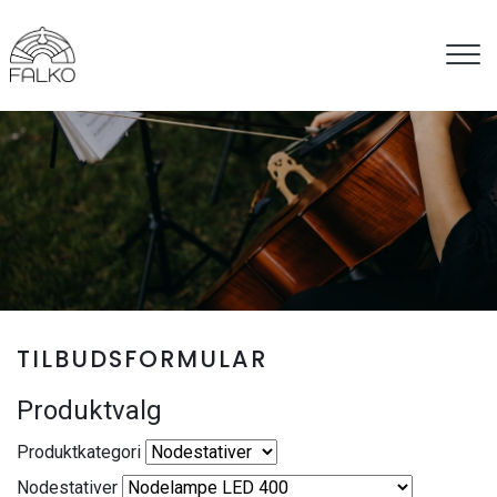
Gå
til
hovedindhold
TILBUDSFORMULAR
Produktvalg
Produktkategori
Nodestativer