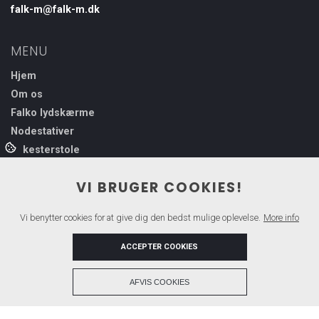
falk-m@falk-m.dk
MENU
Hjem
Om os
Falko lydskærme
Nodestativer
Orkesterstole
Kontakt
VI BRUGER COOKIES!
Vi benytter cookies for at give dig den bedst mulige oplevelse.
More info
VI SAMARBEJDER MED
ACCEPTER COOKIES
+
AFVIS COOKIES
Copyright © 2026 - Falko
, CVR 31736749