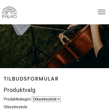
Gå
til
hovedindhold
TILBUDSFORMULAR
Produktvalg
Produktkategori
Orkestrestole