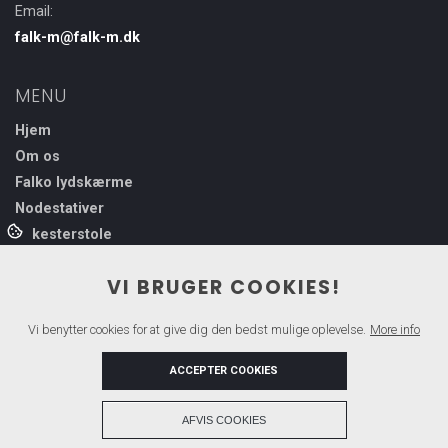
Email:
falk-m@falk-m.dk
MENU
Hjem
Om os
Falko lydskærme
Nodestativer
Orkesterstole
Kontakt
VI BRUGER COOKIES!
Vi benytter cookies for at give dig den bedst mulige oplevelse.
More info
VI SAMARBEJDER MED
ACCEPTER COOKIES
+
AFVIS COOKIES
Copyright © 2026 - Falko
, CVR 31736749