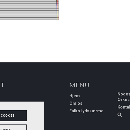
T
MENU
Nodes
Hjem
Orkes
Om os
Konta
Falko lydskærme
 COOKIES
m.dk