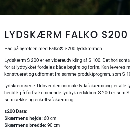
LYDSKÆRM FALKO S200
Pas på hørelsen med Falko® S200 lydskærmen.
Lydskærm S 200 er en videreudvikling af S 100. Det horisonta
for at lydtrykket fordeles både bagfra og forfra. Kan leveres 
konstrueret og udformet fra samme produktprogram, som S 10
lydskærmserie. Udover den normale lydafskærmning, er all
henblik på forfra kommende lydtryk reduktion. S 200 er som 
som række og enkelt-afskærming.
s200 Data:
Skærmens højde:
60 cm
Skærmens bredde:
90 cm