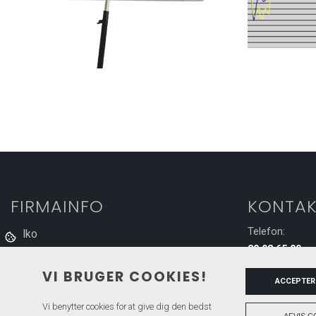
FIRMAINFO
KONTAK
Telefon:
Falko
20 98 65 99
Ledreborgparken 20,
Email:
9400 Nørresundby
VI BRUGER COOKIES!
ACCEPTER
falk-m@falk-
Vi benytter cookies for at give dig den bedst