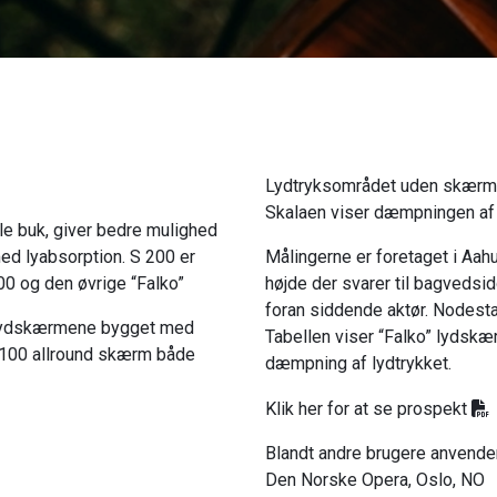
Lydtryksområdet uden skærm li
Skalaen viser dæmpningen af 
le buk, giver bedre mulighed
med lyabsorption. S 200 er
Målingerne er foretaget i Aahu
0 og den øvrige “Falko”
højde der svarer til bagvedsi
foran siddende aktør. Nodestat
e lydskærmene bygget med
Tabellen viser “Falko” lydskæ
S100 allround skærm både
dæmpning af lydtrykket.
Klik her for at se prospekt
Blandt andre brugere anvende
Den Norske Opera, Oslo, NO