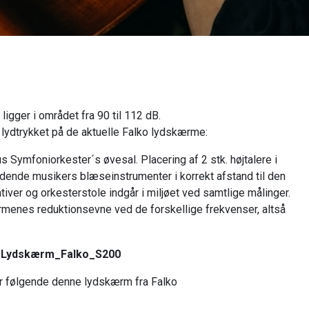
gger i området fra 90 til 112 dB.
lydtrykket på de aktuelle Falko lydskærme:
s Symfoniorkester´s øvesal. Placering af 2 stk. højtalere i
ddende musikers blæseinstrumenter i korrekt afstand til den
iver og orkesterstole indgår i miljøet ved samtlige målinger.
rmenes reduktionsevne ved de forskellige frekvenser, altså
Lydskærm_Falko_S200
r følgende denne lydskærm fra Falko