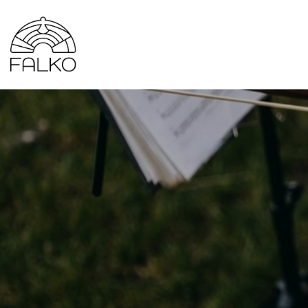
Gå
til
hovedindhold