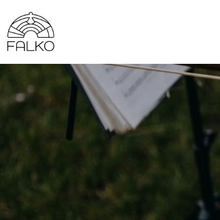
Gå
til
hovedindhold