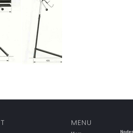
T
MENU
Nodes