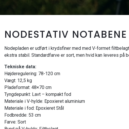
NODESTATIV NOTABENE
Nodepladen er udført i krydsfiner med med V-formet filtbelagt 
ekstra stabil. Standardfarve er sort, men hvid kan leveres på 
Tekniske data:
Højderegulering: 78-120 cm
Vægt: 12,5 kg
Pladeformat: 48×70 cm
Tyngdepunkt: Lavt – kompakt fod
Materiale i V-hylde: Epoxieret aluminium
Materiale i fod: Epoxieret Stål
Fodbredde: 53 cm
Farve: Sort
Bund på V-hylde: Filtbelagt